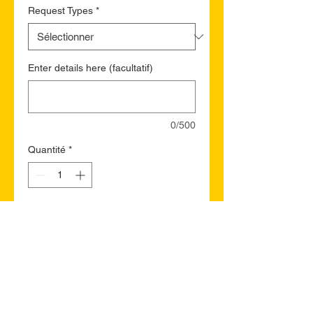
Request Types
*
Enter details here (facultatif)
0/500
Quantité
*
Ajouter au panier
Commander et payer