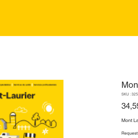
Mont
SKU : 32
34,5
Mont La
Request