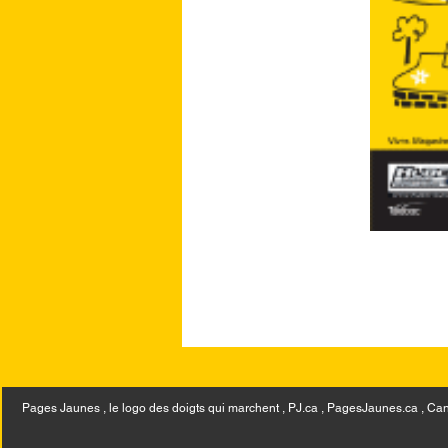
Pages Jaunes , le logo des doigts qui marchent , PJ.ca , PagesJaunes.ca ,