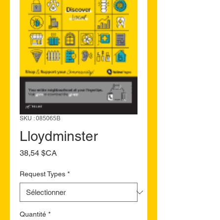
SKU : 085065B
Lloydminster
Prix
38,54 $CA
Request Types
*
Quantité
*