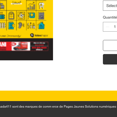
Sélect
Quantité
 Canada411 sont des marques de comm erce de Pages Jaunes Solutions numériques 