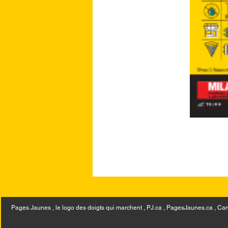
Pages Jaunes , le logo des doigts qui marchent , PJ.ca , PagesJaunes.ca ,