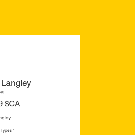
 Langley
240
Prix
9 $CA
ngley
 Types
*