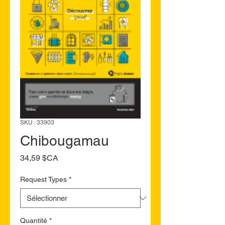
SKU : 33903
Chibougamau
Prix
34,59 $CA
Request Types
*
Quantité
*