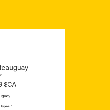
teauguay
02
Prix
9 $CA
uguay
 Types
*