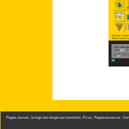
Pages Jaunes , le logo des doigts qui marchent , PJ.ca , PagesJaunes.ca ,