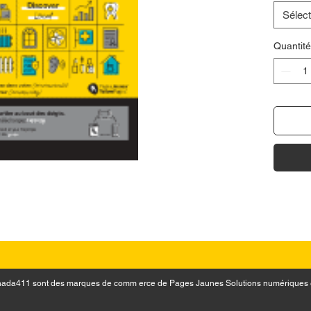
Sélect
Quantité
 Canada411 sont des marques de comm erce de Pages Jaunes Solutions numériques 