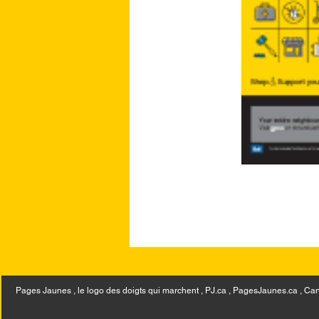
Pages Jaunes , le logo des doigts qui marchent , PJ.ca , PagesJaunes.ca ,