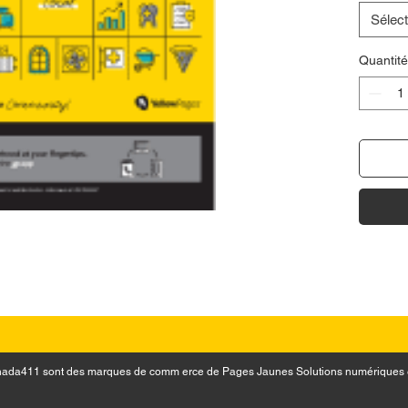
Sélect
Quantité
 Canada411 sont des marques de comm erce de Pages Jaunes Solutions numériques 