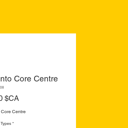
onto Core Centre
808
Prix
0 $CA
 Core Centre
 Types
*